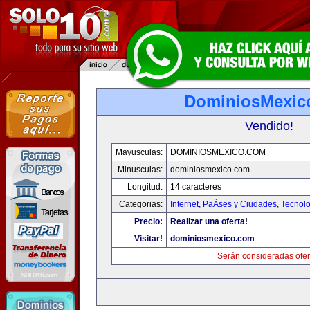
DominiosMexic
Vendido!
Mayusculas:
DOMINIOSMEXICO.COM
Minusculas:
dominiosmexico.com
Longitud:
14 caracteres
Categorias:
Internet
,
PaÃ­ses y Ciudades
,
Tecnolo
Precio:
Realizar una oferta!
Visitar!
dominiosmexico.com
Serán consideradas ofer