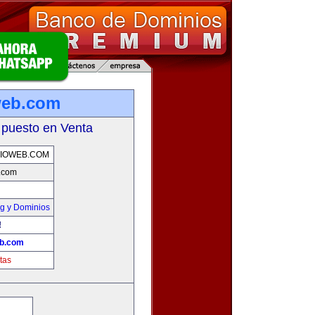
web.com
 puesto en Venta
IOWEB.COM
b.com
g y Dominios
!
eb.com
tas