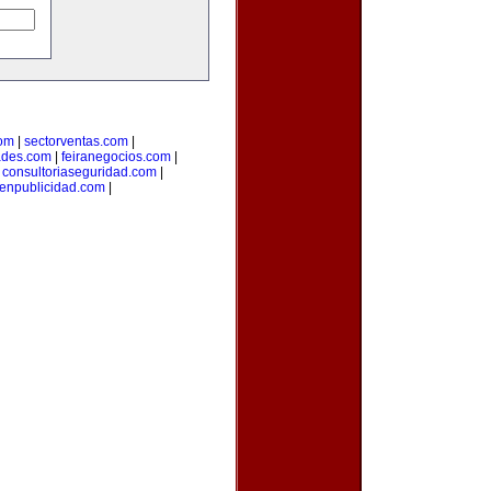
com
|
sectorventas.com
|
ades.com
|
feiranegocios.com
|
|
consultoriaseguridad.com
|
aenpublicidad.com
|