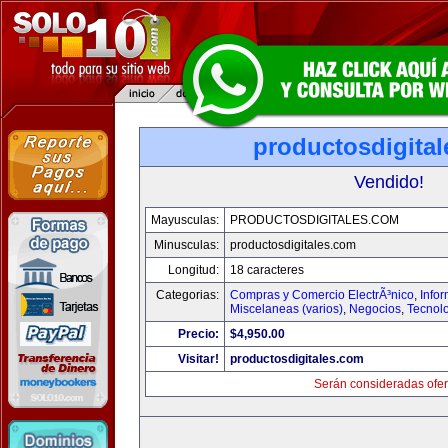
productosdigita
Vendido!
Mayusculas:
PRODUCTOSDIGITALES.COM
Minusculas:
productosdigitales.com
Longitud:
18 caracteres
Categorias:
Compras y Comercio ElectrÃ³nico
,
Info
Miscelaneas (varios)
,
Negocios
,
Tecnol
Precio:
$4,950.00
Visitar!
productosdigitales.com
Serán consideradas ofer