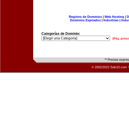
Registro de Dominios
|
Web Hosting
|
D
Dominios Expirados
|
Industrias
|
Indu
Categorías de Dominio:
[Pág. princi
** Precios expre
© 2002/2022 Solo10.com