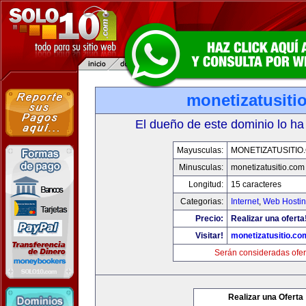
monetizatusiti
El dueño de este dominio lo ha
Mayusculas:
MONETIZATUSITIO
Minusculas:
monetizatusitio.com
Longitud:
15 caracteres
Categorias:
Internet
,
Web Hostin
Precio:
Realizar una oferta
Visitar!
monetizatusitio.co
Serán consideradas ofer
Realizar una Oferta