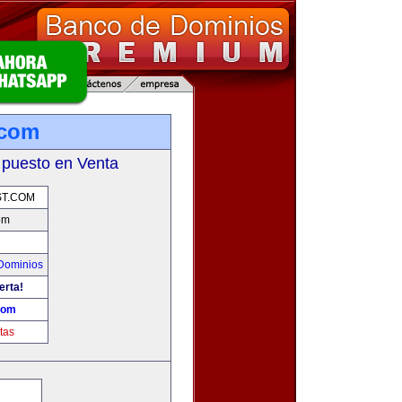
.com
 puesto en Venta
T.COM
om
Dominios
erta!
com
tas