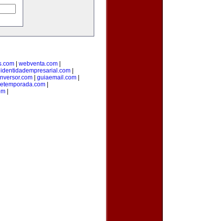
s.com
|
webventa.com
|
|
identidadempresarial.com
|
inversor.com
|
guiaemail.com
|
detemporada.com
|
om
|