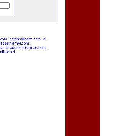
.com
|
compradearte.com
|
e-
etizeinternet.com
|
compradebienesraices.com
|
tizar.net
|