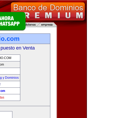
io.com
 puesto en Venta
IO.COM
com
g y Dominios
!
.com
tas