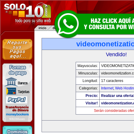
videomonetizati
Vendido!
Mayusculas:
VIDEOMONETIZAT
Minusculas:
videomonetization.
Longitud:
17 caracteres
Categorias:
Internet
,
Web Hostin
Precio:
Realizar una oferta
Visitar!
videomonetization
Serán consideradas ofer