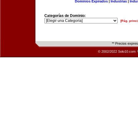
Dominios Expirados
|
Industrias
|
Indu
Categorías de Dominio:
[Pág. princi
** Precios expre
© 2002/2022 Solo10.com