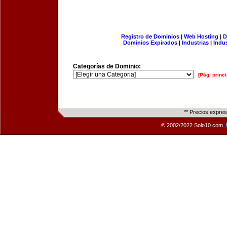
Registro de Dominios
|
Web Hosting
|
D
Dominios Expirados
|
Industrias
|
Indu
Categorías de Dominio:
[Pág. princi
** Precios expre
© 2002/2022 Solo10.com