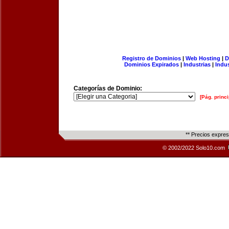
Registro de Dominios
|
Web Hosting
|
D
Dominios Expirados
|
Industrias
|
Indu
Categorías de Dominio:
[Pág. princi
** Precios expre
© 2002/2022 Solo10.com