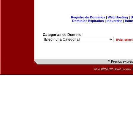
Registro de Dominios
|
Web Hosting
|
D
Dominios Expirados
|
Industrias
|
Indu
Categorías de Dominio:
[Pág. princi
** Precios expre
© 2002/2022 Solo10.com