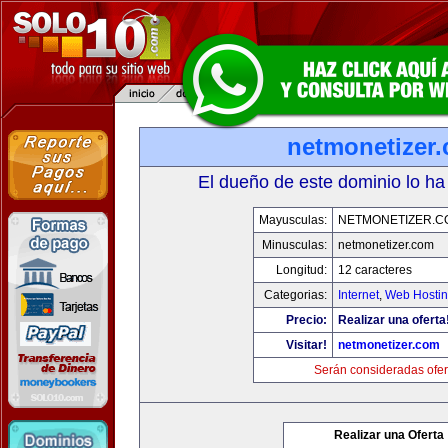
netmonetizer
El dueño de este dominio lo ha
Mayusculas:
NETMONETIZER.C
Minusculas:
netmonetizer.com
Longitud:
12 caracteres
Categorias:
Internet
,
Web Hostin
Precio:
Realizar una oferta
Visitar!
netmonetizer.com
Serán consideradas ofer
Realizar una Oferta