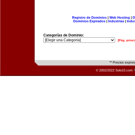
Registro de Dominios
|
Web Hosting
|
D
Dominios Expirados
|
Industrias
|
Indu
Categorías de Dominio:
[Pág. princi
** Precios expre
© 2002/2022 Solo10.com