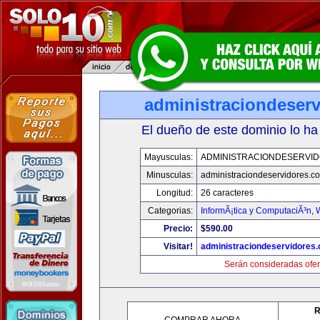
administraciondeser
El dueño de este dominio lo ha
Mayusculas:
ADMINISTRACIONDESERVI
Minusculas:
administraciondeservidores.c
Longitud:
26 caracteres
Categorias:
InformÃ¡tica y ComputaciÃ³n
,
Precio:
$590.00
Visitar!
administraciondeservidores
Serán consideradas ofer
R