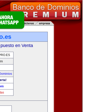
o.es
 puesto en Venta
PRO.ES
es
Dominios
erta!
.es
tas