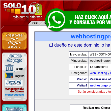
webhostingpr
El dueño de este dominio lo ha
Mayusculas:
WEBHOSTING
Minusculas:
webhostingpro.
Longitud:
13 caracteres
Categorias:
Web Hosting y 
Precio:
Realizar una of
Visitar!
webhostingpro
Serán consideradas ofer
Realizar una Oferta