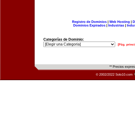
Registro de Dominios
|
Web Hosting
|
D
Dominios Expirados
|
Industrias
|
Indu
Categorías de Dominio:
[Pág. princi
** Precios expre
© 2002/2022 Solo10.com