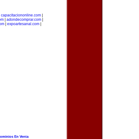
|
capacitaciononline.com
|
om
|
adondecomprar.com
|
com
|
expoartesanal.com
|
ominios En Venta