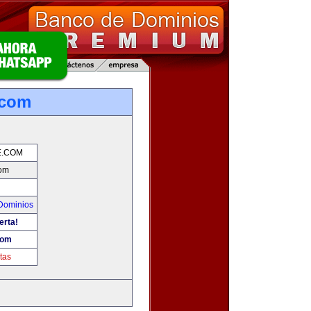
.com
E.COM
om
Dominios
erta!
com
tas