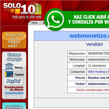
webmonetize
Vendido!
Mayusculas:
WEBMONETIZ
Minusculas:
webmonetize.c
Longitud:
11 caracteres
Categorias:
Web Hosting y 
Precio:
Realizar una of
Visitar!
webmonetize.
Serán consideradas ofer