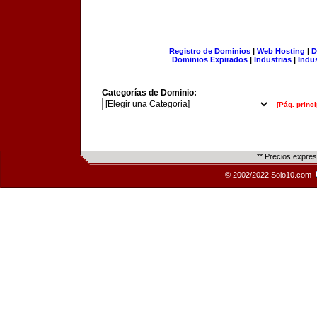
Registro de Dominios
|
Web Hosting
|
D
Dominios Expirados
|
Industrias
|
Indu
Categorías de Dominio:
[Pág. princi
** Precios expre
© 2002/2022 Solo10.com