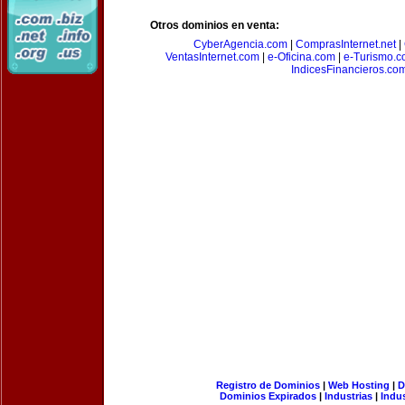
Otros dominios en venta:
CyberAgencia.com
|
ComprasInternet.net
|
VentasInternet.com
|
e-Oficina.com
|
e-Turismo.
IndicesFinancieros.co
Registro de Dominios
|
Web Hosting
|
D
Dominios Expirados
|
Industrias
|
Indu