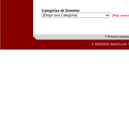
Categorías de Dominio:
[Pág. princi
** Precios expre
© 2002/2022 Solo10.com