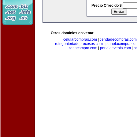
Precio Ofrecido $
Otros dominios en venta:
celularcompras.com
|
tiendadecompras.com
reingenieriadeprocesos.com
|
planetacompra.co
zonacompra.com
|
portaldeventa.com
|
p