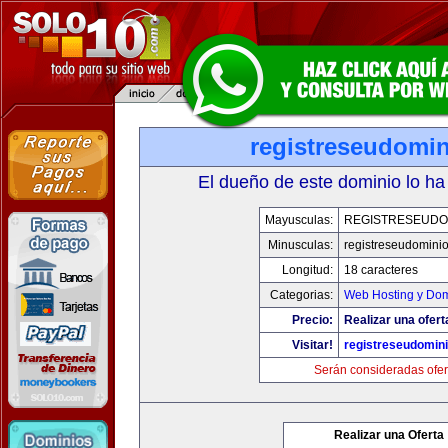
registreseudomi
El dueño de este dominio lo ha
Mayusculas:
REGISTRESEUDO
Minusculas:
registreseudomini
Longitud:
18 caracteres
Categorias:
Web Hosting y Dom
Precio:
Realizar una ofert
Visitar!
registreseudomin
Serán consideradas ofer
Realizar una Oferta