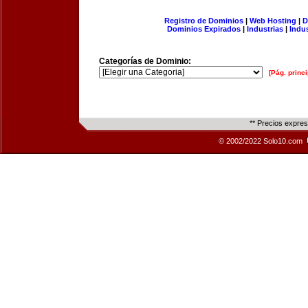
Registro de Dominios
|
Web Hosting
|
D
Dominios Expirados
|
Industrias
|
Indu
Categorías de Dominio:
[Pág. princi
** Precios expre
© 2002/2022 Solo10.com